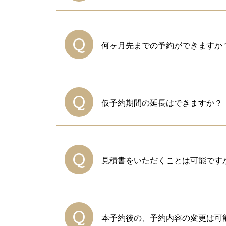
A
ホームページもしくはお電話にて
Q
何ヶ月先までの予約ができますか
【空室確認／WEB予約ページ】
A
ご予約受付開始日は、ご利用希望日の
空室
※当該日時より、WEB予約フォ
Q
仮予約期間の延長はできますか？
なお、受付開始直後はお電話での
【ご予約／お問い合わせ】
大変恐縮ですが、その際はWEB
A
仮予約期間はお申込いただいた日
ご予約受付・空室確認：
079-226-
有効期間内にお支払が難しい場合
Q
見積書をいただくことは可能です
A
はい、ご希望の場合のみ発行して
ご利用予定の日程と会議室をお伝
Q
本予約後の、予約内容の変更は可