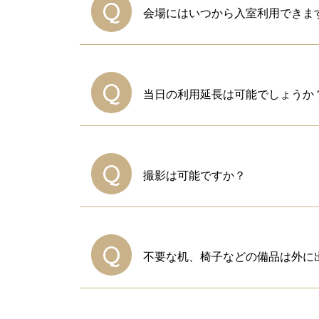
Q
会場にはいつから入室利用できま
当日
A
ご利用時間内での入室、退室をお
鍵は、ご利用時間の20分前より3
4日
Q
当日の利用延長は可能でしょうか
A
以後の予約が入っていない場合、
受付スタッフにお申し付けくださ
Q
撮影は可能ですか？
A
はい、ご自由にお撮りください。
ただし、他の会議室をご利用され
Q
不要な机、椅子などの備品は外に
A
申し訳ございませんが、お部屋内