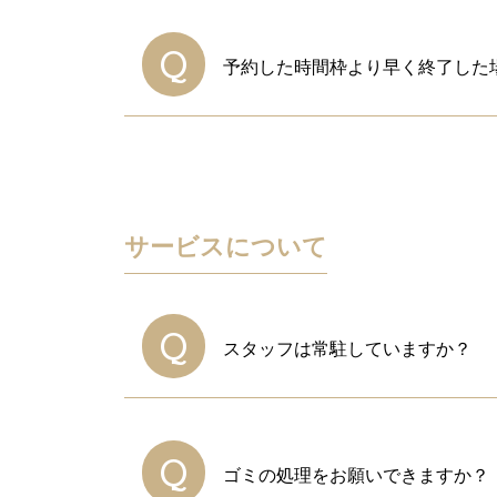
A
はい、ご希望の場合のみ発行して
Q
予約した時間枠より早く終了した
A
予定終了時刻より早く終了いただ
い。
サービスについて
Q
スタッフは常駐していますか？
A
はい、館内に常駐しております。
※受付を離れている時間もござい
Q
ゴミの処理をお願いできますか？