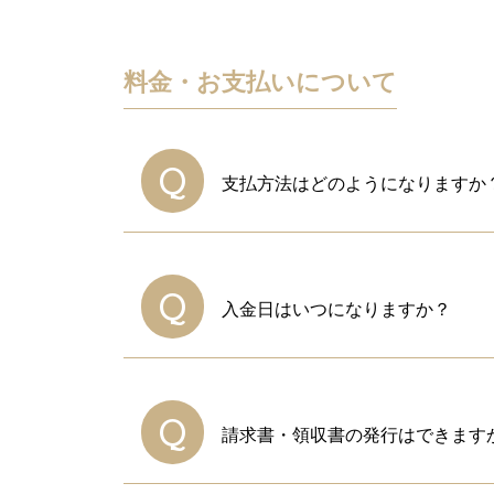
料金・お支払いについて
Q
支払方法はどのようになりますか
A
銀行振込、または3F受付にて現
仮予約時にメールにて『仮予約受
Q
入金日はいつになりますか？
料金・振込先の記載がございます
お振込金額のご確認・請求書の発
A
当日の時間延長、備品追加等によ
原則、仮予約お申込みから2週間
お客様のご要望に合わせることも
Q
請求書・領収書の発行はできます