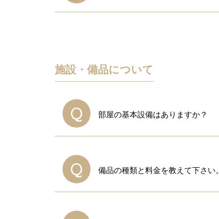
A
3F、4Fの各会議室のみゴミ箱
ゴミ箱に収まりきらない量の場合
袋１枚につき500円（税別）で回
施設・備品について
Q
部屋の基本設備はありますか？
A
はい。ございます。
お部屋によって常設備品は異なり
Q
備品の種類と料金を教えて下さい
スタッフまでお問い合わせくださ
A