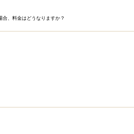
おります。メールかお電話にてお申し付け下さい。
場合、料金はどうなりますか？
いた場合であっても、事前にご予約いただいた時間枠分の料金
当日何かございましたらご相談くださいませ。
ます。