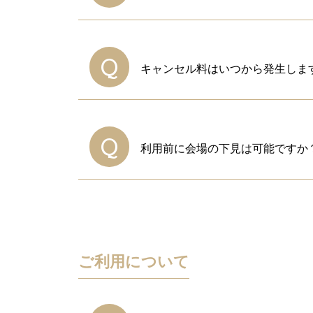
A
使用日の2日前までの変更は、同
小規模の会議室へ変更される場合
Q
キャンセル料はいつから発生しま
料金になります。
また、使用日当日及び使用日前日
A
2回目からの変更につきましては
ご予約されている会議室を解約さ
Q
利用前に会場の下見は可能ですか
A
使用日
当日
はい、ご希望日にお部屋が空いて
※ご予約優先とさせていただいて
使用日
15日
ご利用について
31日